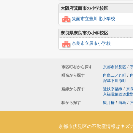
大阪府箕面市の小学校区
箕面市立豊川北小学校
奈良県奈良市の小学校区
奈良市立辰市小学校
市区町村から探す
京都市伏見区
/
町名から探す
向島二ノ丸町
/
深草下川原町
路線から探す
近鉄京都線
/
奈
京福電気鉄道北
駅から探す
観月橋
/
向島
/
京都市伏見区の不動産情報はキズ