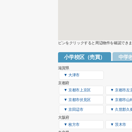
ピンをクリックすると周辺物件を確認でき
小学校区（売買）
中学
滋賀県
▼ 大津市
京都府
▼ 京都市上京区
▼ 京都市左
▼ 京都市伏見区
▼ 京都市山
▼ 京田辺市
▼ 久世郡久
大阪府
▼ 枚方市
▼ 茨木市