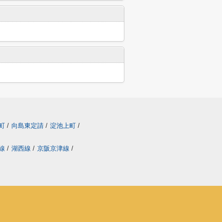
雪町
/
向島東定請
/
淀池上町
/
丸線
/
湖西線
/
京阪京津線
/