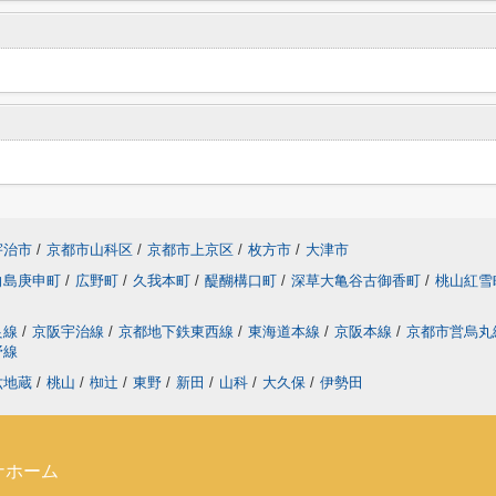
宇治市
/
京都市山科区
/
京都市上京区
/
枚方市
/
大津市
向島庚申町
/
広野町
/
久我本町
/
醍醐構口町
/
深草大亀谷古御香町
/
桃山紅
良線
/
京阪宇治線
/
京都地下鉄東西線
/
東海道本線
/
京阪本線
/
京都市営烏
野線
六地蔵
/
桃山
/
椥辻
/
東野
/
新田
/
山科
/
大久保
/
伊勢田
ナホーム