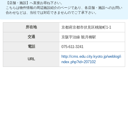
【店舗・施設】へ直接お尋ね下さい。
こちらは物件情報の周辺施設紹介のページであり、各店舗・施設へのお問い
合わせなどは、当社では対応できませんのでご了承下さい。
所在地
京都府京都市伏見区桃陵町1-1
交通
京阪宇治線 観月橋駅
電話
075-611-3241
http://cms.edu.city.kyoto.jp/weblog/i
URL
ndex.php?id=207102