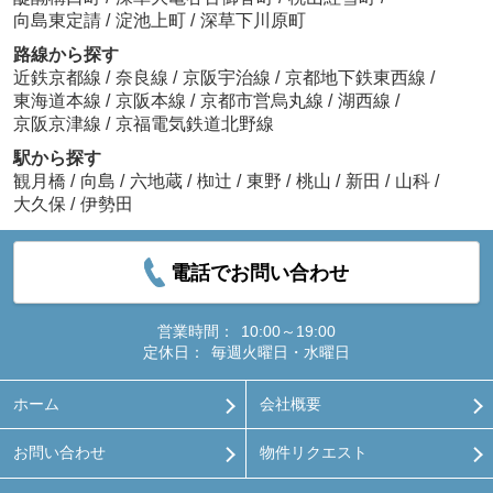
向島東定請
/
淀池上町
/
深草下川原町
路線から探す
近鉄京都線
/
奈良線
/
京阪宇治線
/
京都地下鉄東西線
/
東海道本線
/
京阪本線
/
京都市営烏丸線
/
湖西線
/
京阪京津線
/
京福電気鉄道北野線
駅から探す
観月橋
/
向島
/
六地蔵
/
椥辻
/
東野
/
桃山
/
新田
/
山科
/
大久保
/
伊勢田
電話でお問い合わせ
営業時間：
10:00～19:00
定休日：
毎週火曜日・水曜日
ホーム
会社概要
お問い合わせ
物件リクエスト