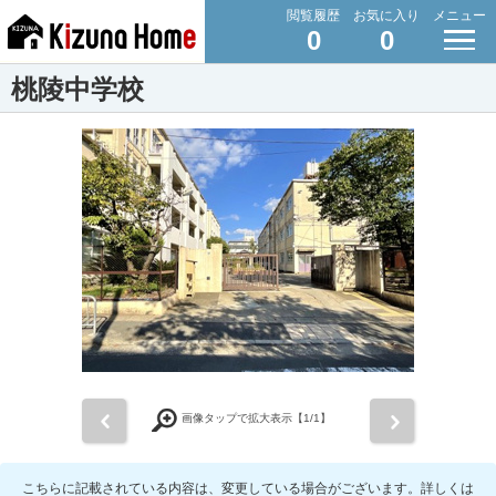
閲覧履歴
お気に入り
メニュー
0
0
桃陵中学校
前
次
画像タップで拡大表示【
1
/1】
こちらに記載されている内容は、変更している場合がございます。詳しくは