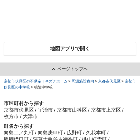
地図アプリで開く
ページトップへ
京都市伏見区の不動産｜キズナホーム
>
周辺施設案内
>
京都市伏見区
>
京都市
伏見区の中学校
>
桃陵中学校
市区町村から探す
京都市伏見区
/
宇治市
/
京都市山科区
/
京都市上京区
/
枚方市
/
大津市
町名から探す
向島二ノ丸町
/
向島庚申町
/
広野町
/
久我本町
/
醍醐構口町
/
深草大亀谷古御香町
/
桃山紅雪町
/