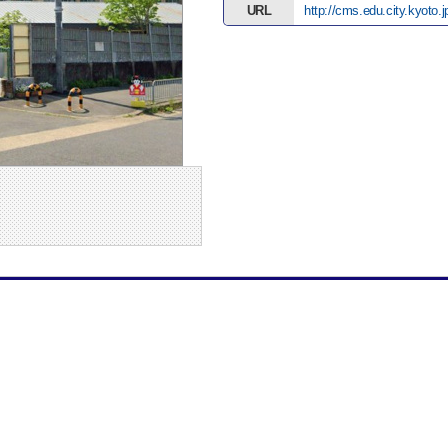
URL
http://cms.edu.city.kyoto