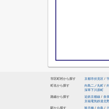
市区町村から探す
京都市伏見区
/
町名から探す
向島二ノ丸町
/
深草下川原町
路線から探す
近鉄京都線
/
奈
京福電気鉄道北
駅から探す
観月橋
/
向島
/