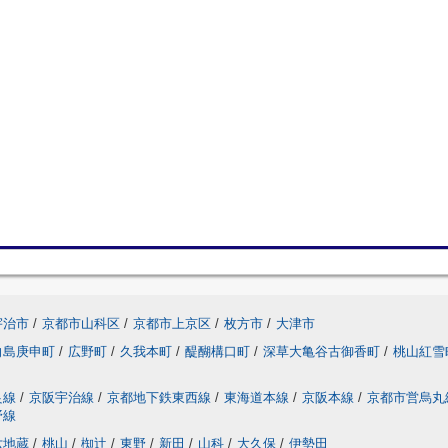
宇治市
/
京都市山科区
/
京都市上京区
/
枚方市
/
大津市
向島庚申町
/
広野町
/
久我本町
/
醍醐構口町
/
深草大亀谷古御香町
/
桃山紅
良線
/
京阪宇治線
/
京都地下鉄東西線
/
東海道本線
/
京阪本線
/
京都市営烏
野線
六地蔵
/
桃山
/
椥辻
/
東野
/
新田
/
山科
/
大久保
/
伊勢田