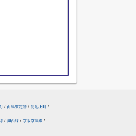
雪町
/
向島東定請
/
淀池上町
/
丸線
/
湖西線
/
京阪京津線
/