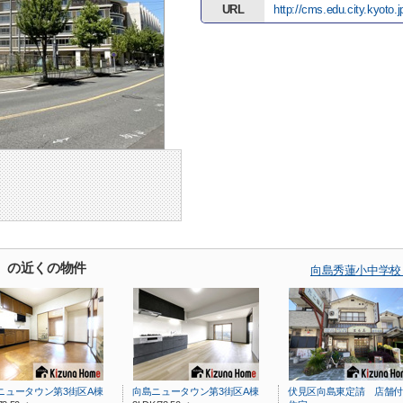
URL
http://cms.edu.city.kyoto
）の近くの物件
向島秀蓮小中学校
ニュータウン第3街区A棟
向島ニュータウン第3街区A棟
伏見区向島東定請 店舗付