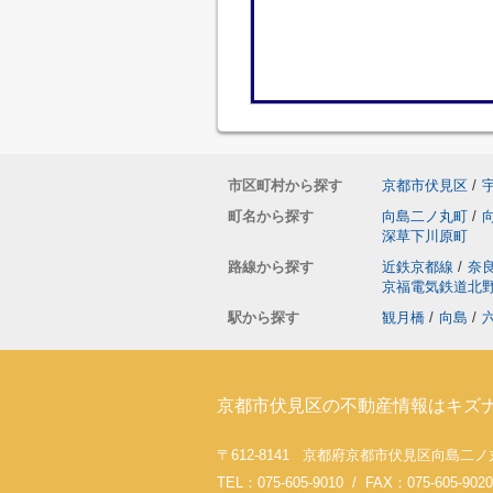
市区町村から探す
京都市伏見区
/
町名から探す
向島二ノ丸町
/
深草下川原町
路線から探す
近鉄京都線
/
奈
京福電気鉄道北
駅から探す
観月橋
/
向島
/
京都市伏見区の不動産情報はキズ
〒612-8141 京都府京都市伏見区向島二ノ
TEL：075-605-9010 / FAX：075-605-9020