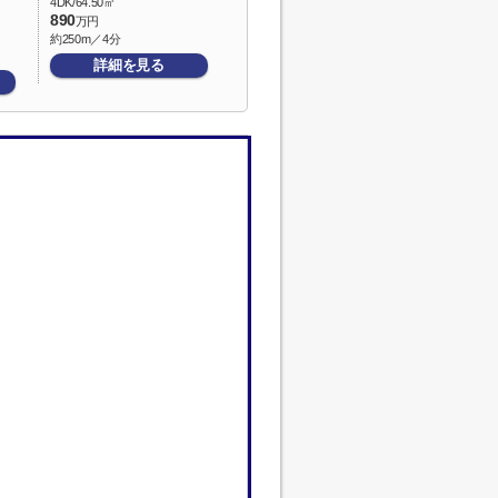
4DK/64.50㎡
890
万円
約250m／4分
詳細を見る