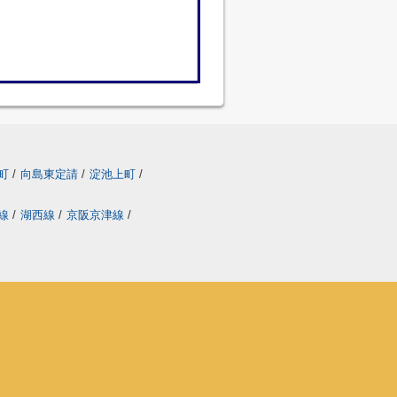
雪町
/
向島東定請
/
淀池上町
/
丸線
/
湖西線
/
京阪京津線
/