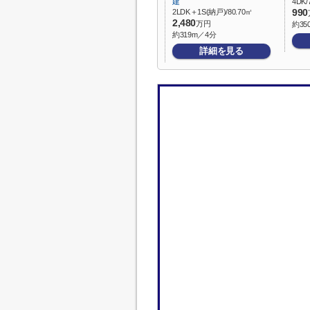
建
4DK/
2LDK＋1S(納戸)/80.70㎡
990
2,480
万円
約35
約319m／4分
詳細を見る