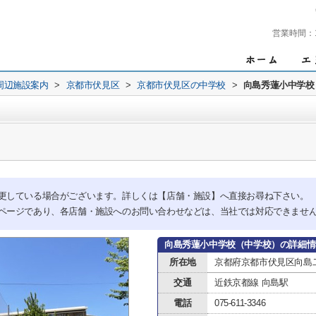
営業時間：
周辺施設案内
>
京都市伏見区
>
京都市伏見区の中学校
>
向島秀蓮小中学校
更している場合がございます。詳しくは【店舗・施設】へ直接お尋ね下さい。
ページであり、各店舗・施設へのお問い合わせなどは、当社では対応できませ
向島秀蓮小中学校（中学校）の詳細情
所在地
京都府京都市伏見区向島二ノ
交通
近鉄京都線 向島駅
電話
075-611-3346