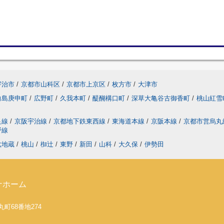
宇治市
/
京都市山科区
/
京都市上京区
/
枚方市
/
大津市
向島庚申町
/
広野町
/
久我本町
/
醍醐構口町
/
深草大亀谷古御香町
/
桃山紅
良線
/
京阪宇治線
/
京都地下鉄東西線
/
東海道本線
/
京阪本線
/
京都市営烏
野線
六地蔵
/
桃山
/
椥辻
/
東野
/
新田
/
山科
/
大久保
/
伊勢田
ナホーム
丸町68番地274