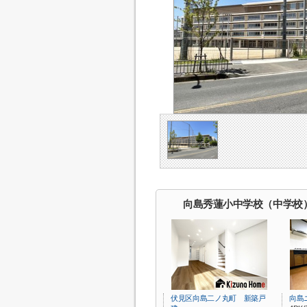
向島秀蓮小中学校（中学校
伏見区向島二ノ丸町 新築戸
向島