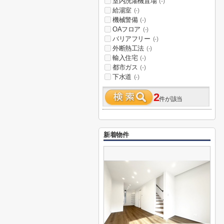
室内洗濯機置場
(-)
給湯室
(-)
機械警備
(-)
OAフロア
(-)
バリアフリー
(-)
外断熱工法
(-)
輸入住宅
(-)
都市ガス
(-)
下水道
(-)
2
件が該当
新着物件