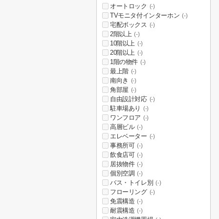
オートロック
(-)
TVモニタ付インターホン
(-)
宅配ボックス
(-)
2階以上
(-)
10階以上
(-)
20階以上
(-)
1階の物件
(-)
最上階
(-)
南向き
(-)
角部屋
(-)
自由設計対応
(-)
駐車場あり
(-)
ワンフロア
(-)
高層ビル
(-)
エレベーター
(-)
事務所可
(-)
飲食店可
(-)
居抜物件
(-)
個別空調
(-)
バス・トイレ別
(-)
フローリング
(-)
免震構造
(-)
耐震構造
(-)