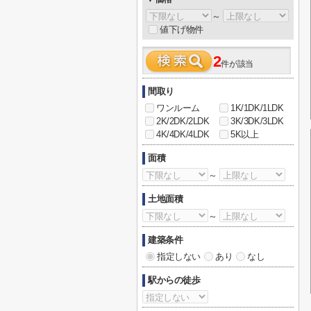
～
値下げ物件
2
件が該当
間取り
ワンルーム
1K/1DK/1LDK
2K/2DK/2LDK
3K/3DK/3LDK
4K/4DK/4LDK
5K以上
面積
～
土地面積
～
建築条件
指定しない
あり
なし
駅からの徒歩