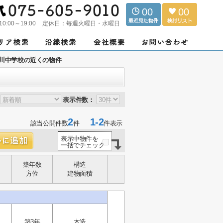
00
00
10:00～19:00
定休日：
毎週火曜日・水曜日
川中学校の近くの物件
表示件数：
2
1-2
該当公開件数
件
件表示
表示中物件を
一括でチェック
築年数
構造
方位
建物面積
築3年
木造