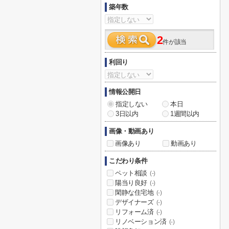
築年数
2
件が該当
利回り
情報公開日
指定しない
本日
3日以内
1週間以内
画像・動画あり
画像あり
動画あり
こだわり条件
ペット相談
(-)
陽当り良好
(-)
閑静な住宅地
(-)
デザイナーズ
(-)
リフォーム済
(-)
リノベーション済
(-)