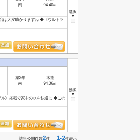
南
94.40㎡
選択
▼
2台は大変助かりますね ◆《ウルトラ
築3年
木造
南
94.36㎡
選択
▼
ブル》搭載で家中の水を快適に ◆この
2
1-2
該当公開件数
件
件表示