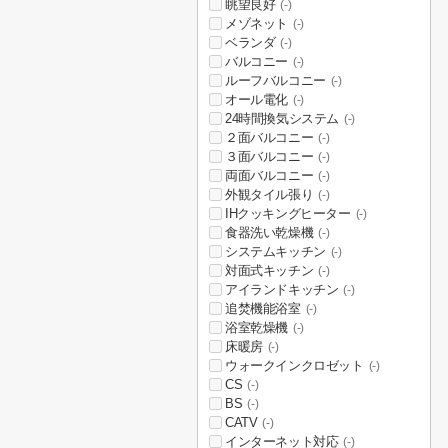
眺望良好
(-)
メゾネット
(-)
ベランダ
(-)
バルコニー
(-)
ルーフバルコニー
(-)
オール電化
(-)
24時間換気システム
(-)
２面バルコニー
(-)
３面バルコニー
(-)
両面バルコニー
(-)
外観タイル張り
(-)
IHクッキングヒーター
(-)
食器洗い乾燥機
(-)
システムキッチン
(-)
対面式キッチン
(-)
アイランドキッチン
(-)
追焚機能浴室
(-)
浴室乾燥機
(-)
床暖房
(-)
ウォークインクロゼット
(-)
CS
(-)
BS
(-)
CATV
(-)
インターネット対応
(-)