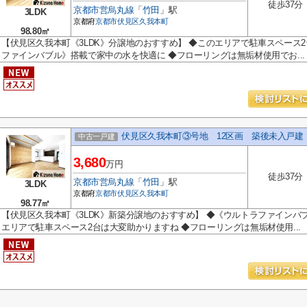
徒歩37分
京都市営烏丸線
「
竹田
」駅
3LDK
京都府
京都市伏見区
久我本町
98.80㎡
【伏見区久我本町《3LDK》分譲地のおすすめ】 ◆このエリアで駐車スペース
ファインバブル》搭載で家中の水を快適に ◆フローリングは無垢材使用でお...
伏見区久我本町③号地 12区画 築後未入戸建
中古一戸建
3,680
万円
徒歩37分
京都市営烏丸線
「
竹田
」駅
3LDK
京都府
京都市伏見区
久我本町
98.77㎡
【伏見区久我本町《3LDK》新築分譲地のおすすめ】 ◆《ウルトラファインバ
エリアで駐車スペース2台は大変助かりますね ◆フローリングは無垢材使用...