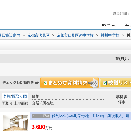
営業時間：
周辺施設案内
>
京都市伏見区
>
京都市伏見区の中学校
>
神川中学校
>
神
並び順：
外観
/
間取り図
価格
駅徒歩
停歩
交通 / 所在地
間取り/土地面積
伏見区久我本町⑦号地 12区画 築後未入戸建
中古一戸建
3,680
万円