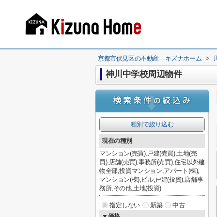
京都市伏見区の不動産｜キズナホーム
>
神川中学校周辺物件
種別で絞り込む
現在の種別
マンション(売買),戸建(売買),土地(売
買),店舗(売買),事務所(売買),住宅以外建
物全部,投資マンション,アパート(棟),
マンション(棟),ビル,戸建(投資),店舗事
務所,その他,土地(投資)
指定しない
新築
中古
▼価格