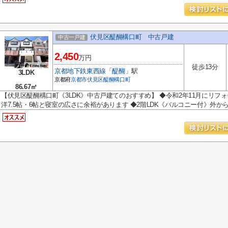
伏見区醍醐構口町 中古戸建
中古一戸建
2,450
万円
徒歩13分
京都地下鉄東西線
「
醍醐
」駅
3LDK
京都府
京都市伏見区
醍醐構口町
86.67㎡
【伏見区醍醐構口町《3LDK》中古戸建てのおすすめ】 ◆令和2年11月にリフォ
洋7.5帖・6帖と寝室の広さに余裕があります ◆2階LDK《バルコニー付》外から.