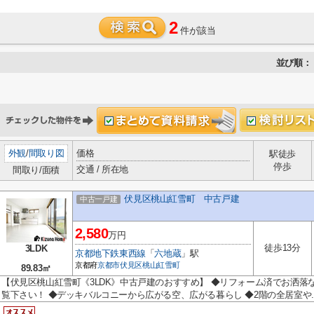
2
件が該当
並び順：
外観
/
間取り図
価格
駅徒歩
停歩
交通 / 所在地
間取り/面積
伏見区桃山紅雪町 中古戸建
中古一戸建
2,580
万円
徒歩13分
3LDK
京都地下鉄東西線
「
六地蔵
」駅
京都府
京都市伏見区
桃山紅雪町
89.83㎡
【伏見区桃山紅雪町《3LDK》中古戸建のおすすめ】 ◆リフォーム済でお洒
覧下さい！ ◆デッキバルコニーから広がる空、広がる暮らし ◆2階の全居室や..