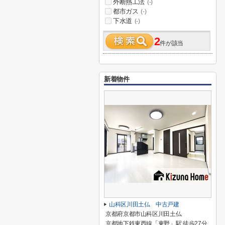
外断熱工法
(-)
都市ガス
(-)
下水道
(-)
2
件が該当
新着物件
山科区川田土仏 中古戸建
京都府京都市山科区川田土仏
京都地下鉄東西線「東野」駅 徒歩27分