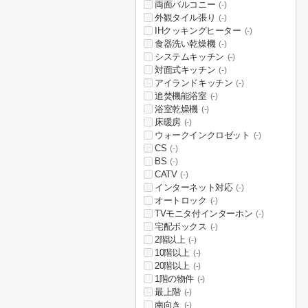
両面バルコニー
(-)
外観タイル張り
(-)
IHクッキングヒーター
(-)
食器洗い乾燥機
(-)
システムキッチン
(-)
対面式キッチン
(-)
アイランドキッチン
(-)
追焚機能浴室
(-)
浴室乾燥機
(-)
床暖房
(-)
ウォークインクロゼット
(-)
CS
(-)
BS
(-)
CATV
(-)
インターネット対応
(-)
オートロック
(-)
TVモニタ付インターホン
(-)
宅配ボックス
(-)
2階以上
(-)
10階以上
(-)
20階以上
(-)
1階の物件
(-)
最上階
(-)
南向き
(-)