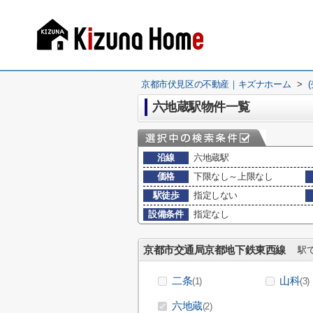
京都市伏見区の不動産｜キズナホーム
>
六地蔵駅物件一覧
沿線
六地蔵駅
価格
下限なし～上限なし
駅徒歩
指定しない
設備条件
指定なし
京都市交通局京都地下鉄東西線
駅で
二条
山科
(1)
(3)
六地蔵
(2)