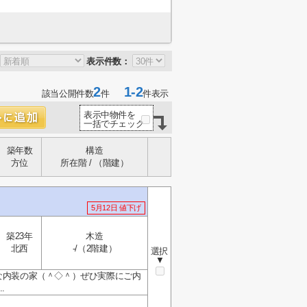
表示件数：
2
1-2
該当公開件数
件
件表示
表示中物件を
一括でチェック
築年数
構造
方位
所在階 / （階建）
5月12日 値下げ
築23年
木造
北西
-/（2階建）
選択
▼
落な内装の家（＾◇＾）ぜひ実際にご内
.