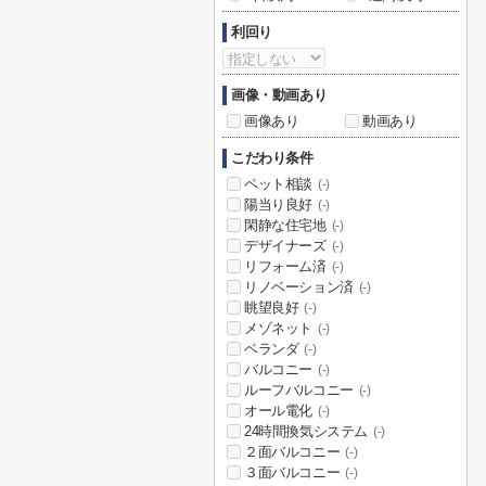
利回り
画像・動画あり
画像あり
動画あり
こだわり条件
ペット相談
(-)
陽当り良好
(-)
閑静な住宅地
(-)
デザイナーズ
(-)
リフォーム済
(-)
リノベーション済
(-)
眺望良好
(-)
メゾネット
(-)
ベランダ
(-)
バルコニー
(-)
ルーフバルコニー
(-)
オール電化
(-)
24時間換気システム
(-)
２面バルコニー
(-)
３面バルコニー
(-)