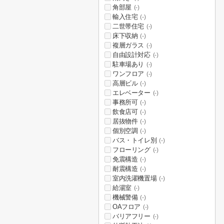
角部屋
(-)
輸入住宅
(-)
二世帯住宅
(-)
床下収納
(-)
複層ガラス
(-)
自由設計対応
(-)
駐車場あり
(-)
ワンフロア
(-)
高層ビル
(-)
エレベーター
(-)
事務所可
(-)
飲食店可
(-)
居抜物件
(-)
個別空調
(-)
バス・トイレ別
(-)
フローリング
(-)
免震構造
(-)
耐震構造
(-)
室内洗濯機置場
(-)
給湯室
(-)
機械警備
(-)
OAフロア
(-)
バリアフリー
(-)