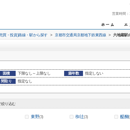
営業時間：
(売買・投資)路線・駅から探す
>
京都市交通局京都地下鉄東西線
>
六地蔵駅
面積
下限なし～上限なし
築年数
指定しない
間取り
指定なし
絞り込む
東野
椥辻
醍醐
(3)
(3)
(