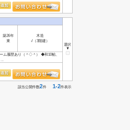
築26年
木造
東
-/（3階建）
選択
▼
ーム履歴あり（＾◇＾） ◆和10帖、
..
2
1-2
該当公開件数
件
件表示