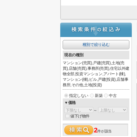
種別で絞り込む
現在の種別
マンション(売買),戸建(売買),土地(売
買),店舗(売買),事務所(売買),住宅以外建
物全部,投資マンション,アパート(棟),
マンション(棟),ビル,戸建(投資),店舗事
務所,その他,土地(投資)
指定しない
新築
中古
▼価格
～
値下げ物件
2
件が該当