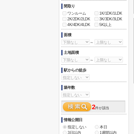
間取り
ワンルーム
1K/1DK/1LDK
2K/2DK/2LDK
3K/3DK/3LDK
4K/4DK/4LDK
5K以上
面積
～
土地面積
～
駅からの徒歩
築年数
2
件が該当
情報公開日
指定しない
本日
3日以内
1週間以内