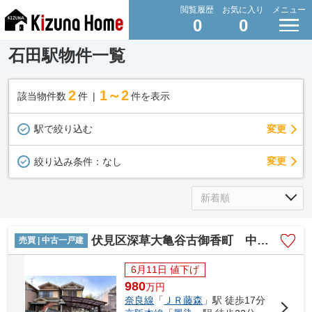
閲覧履歴
お気に入り
メニュー
0
0
石田駅物件一覧
2
1～2
該当物件数
件
件を表示
駅で絞り込む
変更
変更
絞り込み条件：
なし
伏見区深草大亀谷古御香町 中古戸建
売買 | 中古一戸建
6月11日 値下げ
980
万
円
奈良線
「
ＪＲ藤森
」駅 徒歩17分