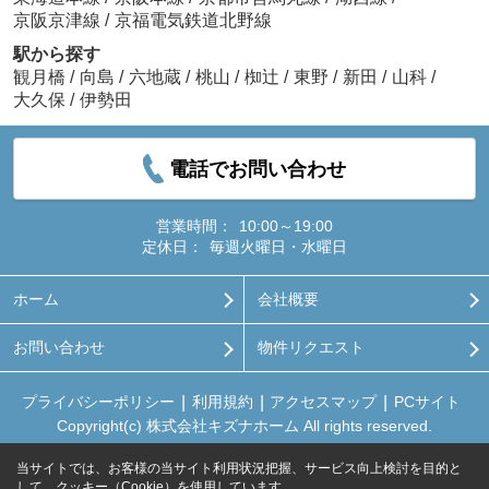
京阪京津線
/
京福電気鉄道北野線
駅から探す
観月橋
/
向島
/
六地蔵
/
桃山
/
椥辻
/
東野
/
新田
/
山科
/
大久保
/
伊勢田
電話でお問い合わせ
営業時間：
10:00～19:00
定休日：
毎週火曜日・水曜日
ホーム
会社概要
お問い合わせ
物件リクエスト
プライバシーポリシー
利用規約
アクセスマップ
PCサイト
Copyright(c) 株式会社キズナホーム All rights reserved.
当サイトでは、お客様の当サイト利用状況把握、サービス向上検討を目的と
して、クッキー（Cookie）を使用しています。