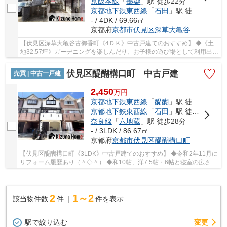
京阪本線
「
墨染
」駅 徒歩22分
京都地下鉄東西線
「
石田
」駅 徒歩29分
- / 4DK / 69.66㎡
京都府
京都市伏見区
深草大亀谷古御香町
【伏見区深草大亀谷古御香町《4ＤＫ》中古戸建てのおすすめ】 ◆《土
地32.57坪》ガーデニングを楽しんだり、お子様の遊び場として利用出来
る《お庭付》 ◆駐車スペースはカーポート付、...
伏見区醍醐構口町 中古戸建
売買 | 中古一戸建
2,450
万
円
京都地下鉄東西線
「
醍醐
」駅 徒歩13分
京都地下鉄東西線
「
石田
」駅 徒歩14分
奈良線
「
六地蔵
」駅 徒歩28分
- / 3LDK / 86.67㎡
京都府
京都市伏見区
醍醐構口町
【伏見区醍醐構口町《3LDK》中古戸建てのおすすめ】 ◆令和2年11月に
リフォーム履歴あり（＾◇＾） ◆和10帖、洋7.5帖・6帖と寝室の広さに
余裕があります ◆2階LDK《バルコニー付》外から...
2
1～2
該当物件数
件
件を表示
駅で絞り込む
変更