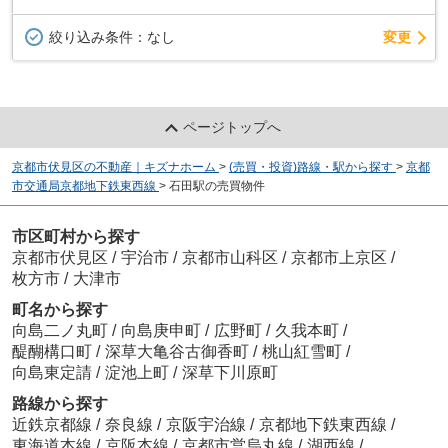
変更
絞り込み条件：
なし
ページトップへ
京都市伏見区の不動産｜キズナホーム
>
(売買・投資)路線・駅から探す
>
京都
市交通局京都地下鉄東西線
>
石田駅の売買物件
市区町村から探す
京都市伏見区
/
宇治市
/
京都市山科区
/
京都市上京区
/
枚方市
/
大津市
町名から探す
向島二ノ丸町
/
向島庚申町
/
広野町
/
久我本町
/
醍醐構口町
/
深草大亀谷古御香町
/
桃山紅雪町
/
向島東定請
/
淀池上町
/
深草下川原町
路線から探す
近鉄京都線
/
奈良線
/
京阪宇治線
/
京都地下鉄東西線
/
東海道本線
/
京阪本線
/
京都市営烏丸線
/
湖西線
/