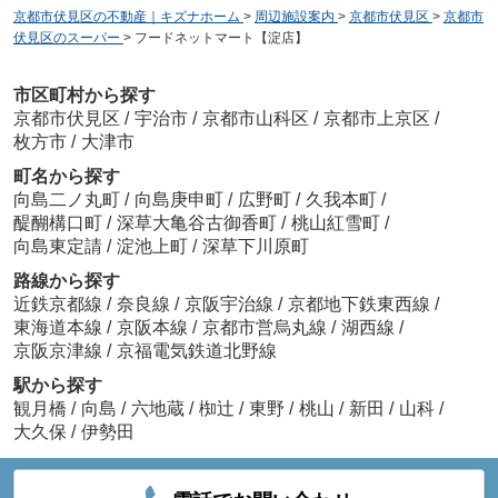
京都市伏見区の不動産｜キズナホーム
>
周辺施設案内
>
京都市伏見区
>
京都市
伏見区のスーパー
>
フードネットマート【淀店】
市区町村から探す
京都市伏見区
/
宇治市
/
京都市山科区
/
京都市上京区
/
枚方市
/
大津市
町名から探す
向島二ノ丸町
/
向島庚申町
/
広野町
/
久我本町
/
醍醐構口町
/
深草大亀谷古御香町
/
桃山紅雪町
/
向島東定請
/
淀池上町
/
深草下川原町
路線から探す
近鉄京都線
/
奈良線
/
京阪宇治線
/
京都地下鉄東西線
/
東海道本線
/
京阪本線
/
京都市営烏丸線
/
湖西線
/
京阪京津線
/
京福電気鉄道北野線
駅から探す
観月橋
/
向島
/
六地蔵
/
椥辻
/
東野
/
桃山
/
新田
/
山科
/
大久保
/
伊勢田