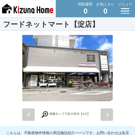
閲覧履歴
お気に入り
メニュー
0
0
フードネットマート【淀店】
前
次
画像タップで拡大表示【
1
/1】
こちらは、不動産物件情報の周辺施設紹介ページです。お問い合わせは各店