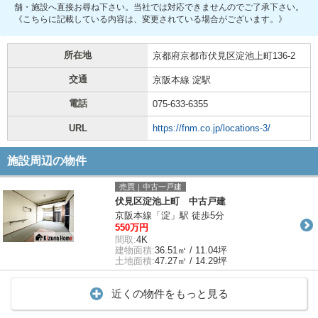
舗・施設へ直接お尋ね下さい。当社では対応できませんのでご了承下さい。
《こちらに記載している内容は、変更されている場合がございます。》
所在地
京都府京都市伏見区淀池上町136-2
交通
京阪本線 淀駅
電話
075-633-6355
URL
https://fnm.co.jp/locations-3/
施設周辺の物件
売買｜中古一戸建
伏見区淀池上町 中古戸建
京阪本線「淀」駅 徒歩5分
550万円
間取:
4K
建物面積:
36.51㎡ / 11.04坪
土地面積:
47.27㎡ / 14.29坪
近くの物件をもっと見る