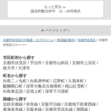
もっと見る
該当件数25件中
11
－
20
件表示
ページトップへ
京都市伏見区の不動産｜キズナホーム
>
周辺施設案内
>
京都市伏見区
>
京都市
伏見区のスーパー
市区町村から探す
京都市伏見区
/
宇治市
/
京都市山科区
/
京都市上京区
/
枚方市
/
大津市
町名から探す
向島二ノ丸町
/
向島庚申町
/
広野町
/
久我本町
/
醍醐構口町
/
深草大亀谷古御香町
/
桃山紅雪町
/
向島東定請
/
淀池上町
/
深草下川原町
路線から探す
近鉄京都線
/
奈良線
/
京阪宇治線
/
京都地下鉄東西線
/
東海道本線
/
京阪本線
/
京都市営烏丸線
/
湖西線
/