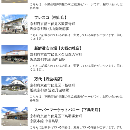
こちらは、不動産物件情報の周辺施設紹介ページです。お問い合わせは
各店舗・...
フレスコ【桃山店】
京都府京都市伏見区観音寺町
近鉄京都線 桃山御陵前駅
こちらに記載されている内容は、変更している場合がございます。詳し
くは【店...
新鮮激安市場【久我の杜店】
京都府京都市伏見区久我森の宮町
阪急京都本線 西向日駅
こちらに記載されている内容は、変更している場合がございます。詳し
くは【店...
万代【丹波橋店】
京都府京都市伏見区下板橋町
近鉄京都線 近鉄丹波橋駅
こちらは、不動産物件情報の周辺施設紹介ページです。お問い合わせは
各店舗・...
スーパーマーケットバロー【下鳥羽店】
京都府京都市伏見区下鳥羽澱女町
京阪本線 中書島駅
こちらに記載されている内容は、変更している場合がございます。詳し