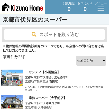
閲覧履歴
お気に入り
メニュー
0
0
京都市伏見区のスーパー
スポットを絞り込む
※物件情報の周辺施設紹介のページであり、各店舗への問い合わせは当
社では対応できません。
該当件数
25
件
サンディ【小栗栖店】
京都府京都市伏見区小栗栖森本町
京都地下鉄東西線 石田駅
こちらは、不動産物件情報の周辺施設紹介ページです。お問い合わせは
各店舗・...
業務スーパー【大手筋店】
京都府京都市伏見区片原町
京阪本線 伏見桃山駅