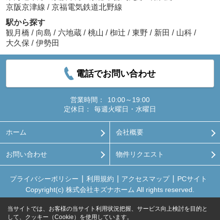
京阪京津線
/
京福電気鉄道北野線
駅から探す
観月橋
/
向島
/
六地蔵
/
桃山
/
椥辻
/
東野
/
新田
/
山科
/
大久保
/
伊勢田
電話でお問い合わせ
営業時間：
10:00～19:00
定休日：
毎週火曜日・水曜日
ホーム
会社概要
お問い合わせ
物件リクエスト
プライバシーポリシー
利用規約
アクセスマップ
PCサイト
Copyright(c) 株式会社キズナホーム All rights reserved.
当サイトでは、お客様の当サイト利用状況把握、サービス向上検討を目的と
して、クッキー（Cookie）を使用しています。