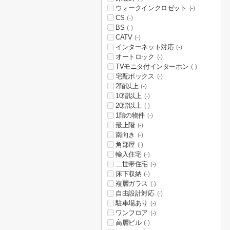
ウォークインクロゼット
(-)
CS
(-)
BS
(-)
CATV
(-)
インターネット対応
(-)
オートロック
(-)
TVモニタ付インターホン
(-)
宅配ボックス
(-)
2階以上
(-)
10階以上
(-)
20階以上
(-)
1階の物件
(-)
最上階
(-)
南向き
(-)
角部屋
(-)
輸入住宅
(-)
二世帯住宅
(-)
床下収納
(-)
複層ガラス
(-)
自由設計対応
(-)
駐車場あり
(-)
ワンフロア
(-)
高層ビル
(-)