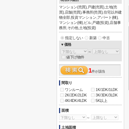
マンション(売買),戸建(売買),土地(売
買),店舗(売買),事務所(売買),住宅以外建
物全部,投資マンション,アパート(棟),
マンション(棟),ビル,戸建(投資),店舗事
務所,その他,土地(投資)
指定しない
新築
中古
▼価格
～
値下げ物件
1
件が該当
間取り
ワンルーム
1K/1DK/1LDK
2K/2DK/2LDK
3K/3DK/3LDK
4K/4DK/4LDK
5K以上
面積
～
土地面積