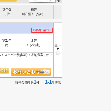
築年数
構造
方位
所在階 / （階建）
7月10日 値下げ
築23年
木造
南
-/（2階建）
選択
▼
ーム！スーパー徒歩3分！収納豊富でゆっ
1
1-1
該当公開件数
件
件表示