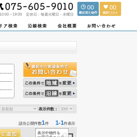
00
00
10:00～19:00
定休日：
毎週火曜日・水曜日
表示件数：
1
1-1
該当公開件数
件
件表示
表示中物件を
一括でチェック