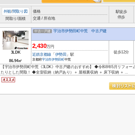
外観
/
間取り図
価格
駅徒歩
停歩
交通 / 所在地
間取り/面積
宇治市伊勢田町中荒 中古戸建
中古一戸建
2,430
万円
徒歩12分
3LDK
近鉄京都線
「
伊勢田
」駅
京都府
宇治市
伊勢田町
中荒
86.94㎡
【宇治市伊勢田町中荒《3LDK》中古戸建のおすすめ】 ◆令和8年5月リフォ
たりとした間取！ ◆全室収納（納戸あり）＋ 屋根裏収納 ＋ 床下収納 ＋ ...