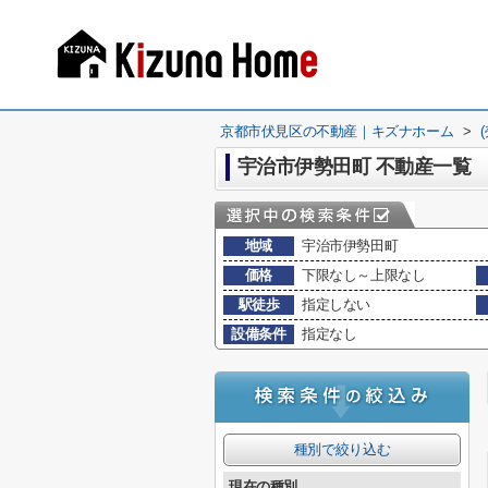
京都市伏見区の不動産｜キズナホーム
>
宇治市伊勢田町 不動産一覧
地域
宇治市伊勢田町
価格
下限なし～上限なし
駅徒歩
指定しない
設備条件
指定なし
種別で絞り込む
現在の種別