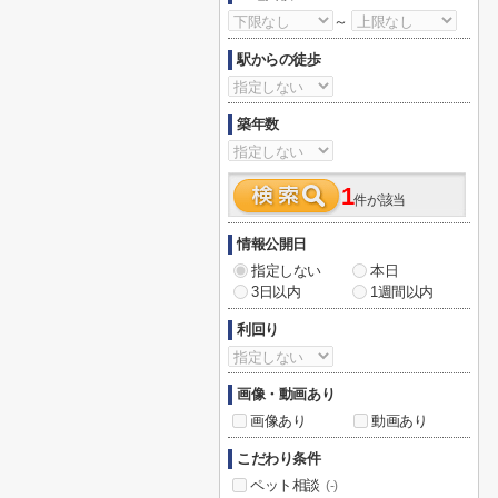
～
駅からの徒歩
築年数
1
件が該当
情報公開日
指定しない
本日
3日以内
1週間以内
利回り
画像・動画あり
画像あり
動画あり
こだわり条件
ペット相談
(-)