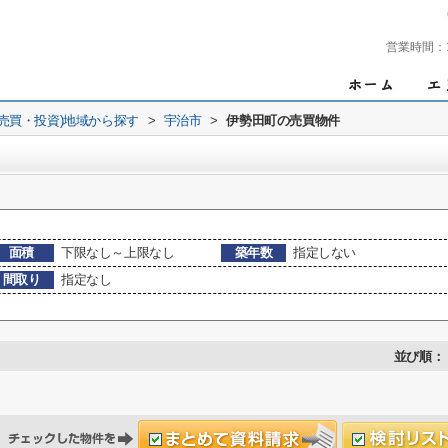
営業時間：
(売買・投資)地域から探す
>
宇治市
>
伊勢田町の売買物件
面積
下限なし～上限なし
築年数
指定しない
間取り
指定なし
並び順：