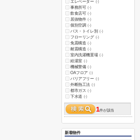
エレベーター
(-)
事務所可
(-)
飲食店可
(-)
居抜物件
(-)
個別空調
(-)
バス・トイレ別
(-)
フローリング
(-)
免震構造
(-)
耐震構造
(-)
室内洗濯機置場
(-)
給湯室
(-)
機械警備
(-)
OAフロア
(-)
バリアフリー
(-)
外断熱工法
(-)
都市ガス
(-)
下水道
(-)
1
件が該当
新着物件