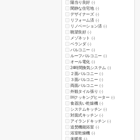
陽当り良好
(-)
閑静な住宅地
(-)
デザイナーズ
(-)
リフォーム済
(-)
リノベーション済
(-)
眺望良好
(-)
メゾネット
(-)
ベランダ
(-)
バルコニー
(-)
ルーフバルコニー
(-)
オール電化
(-)
24時間換気システム
(-)
２面バルコニー
(-)
３面バルコニー
(-)
両面バルコニー
(-)
外観タイル張り
(-)
IHクッキングヒーター
(-)
食器洗い乾燥機
(-)
システムキッチン
(-)
対面式キッチン
(-)
アイランドキッチン
(-)
追焚機能浴室
(-)
浴室乾燥機
(-)
床暖房
(-)