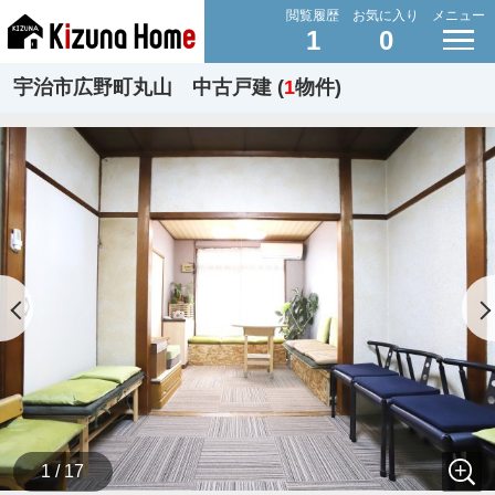
閲覧履歴
お気に入り
メニュー
1
0
宇治市広野町丸山 中古戸建 (
1
物件)
1 / 17