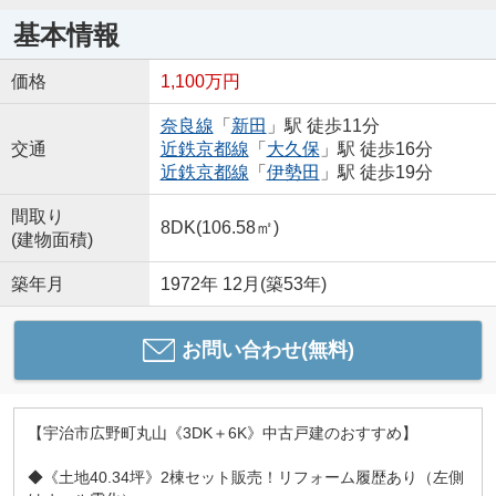
基本情報
価格
1,100万円
奈良線
「
新田
」駅 徒歩11分
交通
近鉄京都線
「
大久保
」駅 徒歩16分
近鉄京都線
「
伊勢田
」駅 徒歩19分
間取り
8DK(106.58㎡)
(建物面積)
築年月
1972年 12月(築53年)
お問い合わせ(無料)
【宇治市広野町丸山《3DK＋6K》中古戸建のおすすめ】
◆《土地40.34坪》2棟セット販売！リフォーム履歴あり（左側