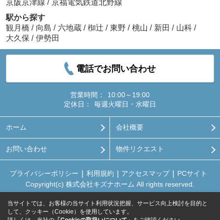
京阪京津線
/
京福電気鉄道北野線
駅から探す
観月橋
/
向島
/
六地蔵
/
椥辻
/
東野
/
桃山
/
新田
/
山科
/
大久保
/
伊勢田
電話でお問い合わせ
営業時間：
10:00～19:00
定休日：
毎週火曜日・水曜日
ホーム
会社概要
お問い合わせ
物件リクエスト
プライバシーポリシー
利用規約
アクセスマップ
PCサイト
Copyright(c) 株式会社キズナホーム All rights reserved.
当サイトでは、お客様の当サイト利用状況把握、サービス向上検討を目的と
して、クッキー（Cookie）を使用しています。