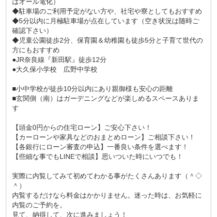
はオール電化）
◆駐車場のご利用予定がない方や、社宅や寮としてもおすすめ
◆5分以内に月極駐車場が点在しています（空き状況は随時ご
確認下さい）
◆児童公園徒歩2分、保育園＆幼稚園も徒歩5分と子育て世代の
方にもおすすめ
●JR奈良線『新田駅』徒歩12分
●大久保小学校 広野中学校
■小中学校が徒歩10分以内にあり親御様も安心の距離
■玄関側（南）はガーデニングなどが楽しめるスペースありま
す
【頭金0円からの住宅ローン】ご安心下さい！
【カーローンや家具などのおまとめローン】ご相談下さい！
【各銀行にローン審査の申込】一番良い条件を選べます！
【些細な事でもLINEで相談】思いついた時にいつでも！
実際に内覧してみて初めてわかる事がたくさんあります（＾◇
＾）
内覧するだけなら料金はかかりません。迷った時は、お気軽に
内覧のご予約を。
見て、納得して、次に進みましょう！