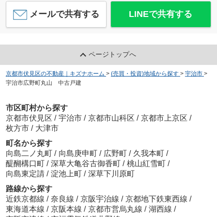
メールで共有する
LINEで共有する
ページトップへ
京都市伏見区の不動産｜キズナホーム
>
(売買・投資)地域から探す
>
宇治市
>
宇治市広野町丸山 中古戸建
市区町村から探す
京都市伏見区
/
宇治市
/
京都市山科区
/
京都市上京区
/
枚方市
/
大津市
町名から探す
向島二ノ丸町
/
向島庚申町
/
広野町
/
久我本町
/
醍醐構口町
/
深草大亀谷古御香町
/
桃山紅雪町
/
向島東定請
/
淀池上町
/
深草下川原町
路線から探す
近鉄京都線
/
奈良線
/
京阪宇治線
/
京都地下鉄東西線
/
東海道本線
/
京阪本線
/
京都市営烏丸線
/
湖西線
/