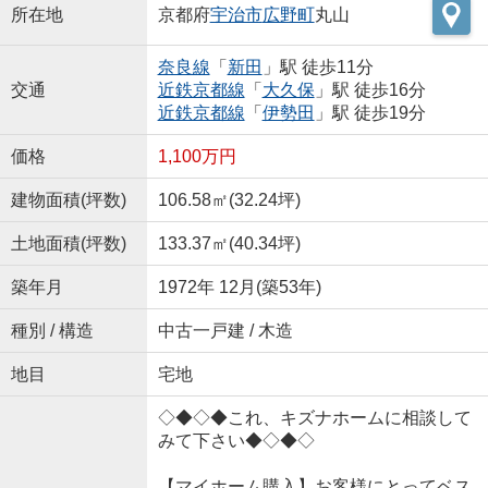
所在地
京都府
宇治市
広野町
丸山
奈良線
「
新田
」駅 徒歩11分
交通
近鉄京都線
「
大久保
」駅 徒歩16分
近鉄京都線
「
伊勢田
」駅 徒歩19分
価格
1,100万円
建物面積(坪数)
106.58㎡(32.24坪)
土地面積(坪数)
133.37㎡(40.34坪)
築年月
1972年 12月(築53年)
種別 / 構造
中古一戸建 / 木造
地目
宅地
◇◆◇◆これ、キズナホームに相談して
みて下さい◆◇◆◇
【マイホーム購入】お客様にとってベス