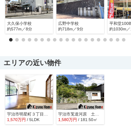
大久保小学校
広野中学校
平和堂100
約577m／8分
約718m／9分
約1030m／
エリアの近い物件
宇治市明星町３丁目 中古戸建
宇治市莵道河原 土地 注文住宅 建築条件なしの土地
1,570
万
円
/ 5LDK
1,580
万
円
/ 181.50㎡