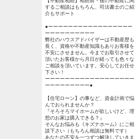
【不動産相続】相続前・後の不動産に関
するご相談はもちろん、司法書士のご紹
介もサポート
●ーーーーーーーーーーーーーーーーー
ーーーーーーーーーー
弊社のハウスアドバイザーは不動産歴も
長く、資格や不動産知識もありお客様を
不安にさせません。今までお取引させて
頂いたお客様から月日が経っても色々な
ご相談を頂いています。安心してお任せ
下さい！
ーーーーーーーーーーーーーーーーーー
ーーーーーーーーー●
【住宅ローン】の事など、資金計画で悩
んでおられませんか？
『そろそろマイホームが欲しいけど、理
想のお家は購入できる？』
そんなお悩みも《キズナホーム》にご相
談下さい（もちろん相談は無料です）
あなたの不安を一つずつ解決していきま