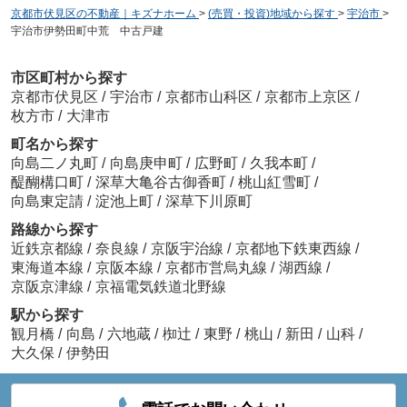
京都市伏見区の不動産｜キズナホーム
>
(売買・投資)地域から探す
>
宇治市
>
宇治市伊勢田町中荒 中古戸建
市区町村から探す
京都市伏見区
/
宇治市
/
京都市山科区
/
京都市上京区
/
枚方市
/
大津市
町名から探す
向島二ノ丸町
/
向島庚申町
/
広野町
/
久我本町
/
醍醐構口町
/
深草大亀谷古御香町
/
桃山紅雪町
/
向島東定請
/
淀池上町
/
深草下川原町
路線から探す
近鉄京都線
/
奈良線
/
京阪宇治線
/
京都地下鉄東西線
/
東海道本線
/
京阪本線
/
京都市営烏丸線
/
湖西線
/
京阪京津線
/
京福電気鉄道北野線
駅から探す
観月橋
/
向島
/
六地蔵
/
椥辻
/
東野
/
桃山
/
新田
/
山科
/
大久保
/
伊勢田