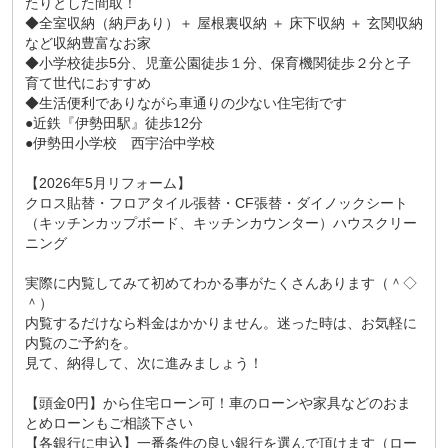
たりとした間取！
◆全室収納（納戸あり）＋ 屋根裏収納 ＋ 床下収納 ＋ 玄関収納
など収納豊富なお家
◆小学校徒歩5分、児童公園徒歩１分、保育機関徒歩２分と子
育て世代におすすめ
◆生活便利でありながら車通りの少ない住宅街です
●近鉄『伊勢田駅』徒歩12分
●伊勢田小学校 西宇治中学校
【2026年5月リフォーム】
クロス貼替・フロアタイル張替・CF張替・ダイノックシート
（キッチンカップボード、キッチンカウンター）ハウスクリー
ニング
実際に内覧してみて初めてわかる事がたくさんあります（＾◇
＾）
内覧するだけなら料金はかかりません。迷った時は、お気軽に
内覧のご予約を。
見て、納得して、次に進みましょう！
【頭金0円】から住宅ローン可！車のローンや家具などのおま
とめローンもご相談下さい
【各銀行に申込】一番条件の良い銀行を選んで頂けます（ロー