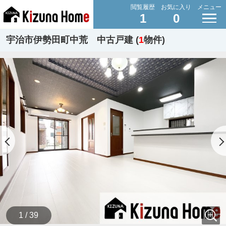
閲覧履歴
お気に入り
メニュー
1
0
宇治市伊勢田町中荒 中古戸建 (
1
物件)
1 / 39