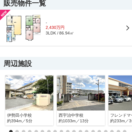
販売物件一覧
-
2,430万円
86.94㎡
3LDK
周辺施設
伊勢田小学校
西宇治中学校
約394m／5分
約1033m／13分
約233m／