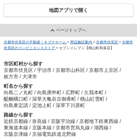
地図アプリで開く
ページトップへ
京都市伏見区の不動産｜キズナホーム
>
周辺施設案内
>
京都市伏見区
>
京都市
伏見区のコンビニエンスストア
>
セブンイレブン【桃山町和泉店】
市区町村から探す
京都市伏見区
/
宇治市
/
京都市山科区
/
京都市上京区
/
枚方市
/
大津市
町名から探す
向島二ノ丸町
/
向島庚申町
/
広野町
/
久我本町
/
醍醐構口町
/
深草大亀谷古御香町
/
桃山紅雪町
/
向島東定請
/
淀池上町
/
深草下川原町
路線から探す
近鉄京都線
/
奈良線
/
京阪宇治線
/
京都地下鉄東西線
/
東海道本線
/
京阪本線
/
京都市営烏丸線
/
湖西線
/
京阪京津線
/
京福電気鉄道北野線