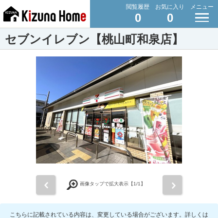
閲覧履歴
お気に入り
メニュー
0
0
セブンイレブン【桃山町和泉店】
前
次
画像タップで拡大表示【
1
/1】
こちらに記載されている内容は、変更している場合がございます。詳しくは