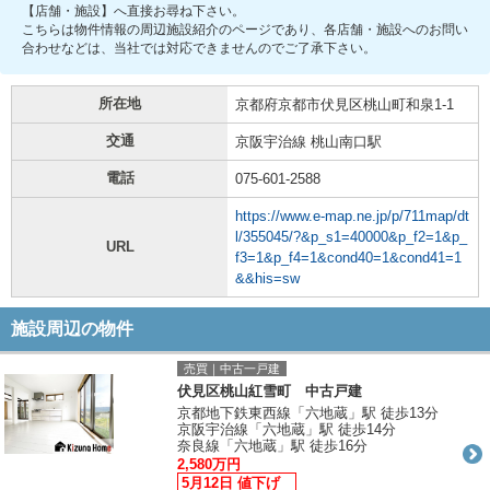
【店舗・施設】へ直接お尋ね下さい。
こちらは物件情報の周辺施設紹介のページであり、各店舗・施設へのお問い
合わせなどは、当社では対応できませんのでご了承下さい。
所在地
京都府京都市伏見区桃山町和泉1-1
交通
京阪宇治線 桃山南口駅
電話
075-601-2588
https://www.e-map.ne.jp/p/711map/dt
l/355045/?&p_s1=40000&p_f2=1&p_
URL
f3=1&p_f4=1&cond40=1&cond41=1
&&his=sw
施設周辺の物件
売買｜中古一戸建
伏見区桃山紅雪町 中古戸建
京都地下鉄東西線「六地蔵」駅 徒歩13分
京阪宇治線「六地蔵」駅 徒歩14分
奈良線「六地蔵」駅 徒歩16分
2,580万円
5月12日 値下げ