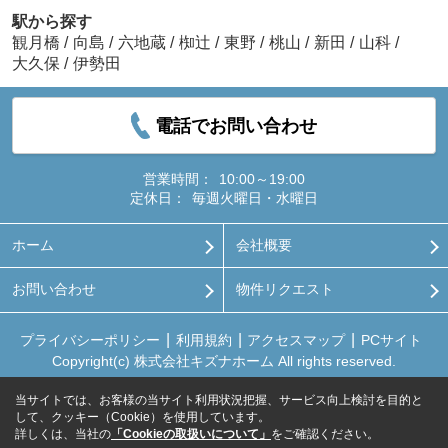
駅から探す
観月橋
/
向島
/
六地蔵
/
椥辻
/
東野
/
桃山
/
新田
/
山科
/
大久保
/
伊勢田
電話でお問い合わせ
営業時間：
10:00～19:00
定休日：
毎週火曜日・水曜日
ホーム
会社概要
お問い合わせ
物件リクエスト
プライバシーポリシー
利用規約
アクセスマップ
PCサイト
Copyright(c) 株式会社キズナホーム All rights reserved.
当サイトでは、お客様の当サイト利用状況把握、サービス向上検討を目的と
して、クッキー（Cookie）を使用しています。
詳しくは、当社の
「Cookieの取扱いについて」
をご確認ください。