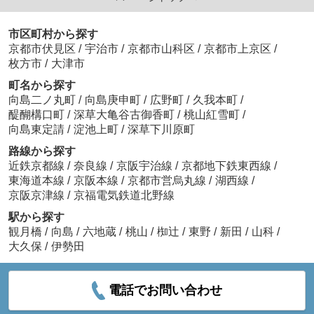
市区町村から探す
京都市伏見区
/
宇治市
/
京都市山科区
/
京都市上京区
/
枚方市
/
大津市
町名から探す
向島二ノ丸町
/
向島庚申町
/
広野町
/
久我本町
/
醍醐構口町
/
深草大亀谷古御香町
/
桃山紅雪町
/
向島東定請
/
淀池上町
/
深草下川原町
路線から探す
近鉄京都線
/
奈良線
/
京阪宇治線
/
京都地下鉄東西線
/
東海道本線
/
京阪本線
/
京都市営烏丸線
/
湖西線
/
京阪京津線
/
京福電気鉄道北野線
駅から探す
観月橋
/
向島
/
六地蔵
/
桃山
/
椥辻
/
東野
/
新田
/
山科
/
大久保
/
伊勢田
電話でお問い合わせ