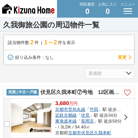
閲覧履歴
お気に入り
メニュー
0
0
久我御旅公園の周辺物件一覧
2
1～2
該当物件数
件
件を表示
変更
絞り込み条件：
なし
伏見区久我本町⑦号地 12区画 築後未入戸建
売買 | 中古一戸建
3,680
万
円
京都市営烏丸線
「
竹田
」駅 徒歩37分
近鉄京都線
「
伏見
」駅 徒歩34分
東海道本線
「
長岡京
」駅 徒歩58分
- / 3LDK / 94.40㎡
京都府
京都市伏見区
久我本町