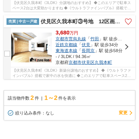
【伏見区久我本町《3LDK》分譲地のおすすめ】 ◆このエリアで駐車ス
ペース2台は大変助かりますね ◆《ウルトラファインバブル》搭載で家
中の水を快適に ◆フローリングは無垢材使用でお...
伏見区久我本町③号地 12区画 築後未入戸建
売買 | 中古一戸建
3,680
万
円
京都市営烏丸線
「
竹田
」駅 徒歩37分
近鉄京都線
「
伏見
」駅 徒歩34分
東海道本線
「
長岡京
」駅 徒歩58分
- / 3LDK / 94.36㎡
京都府
京都市伏見区
久我本町
【伏見区久我本町《3LDK》新築分譲地のおすすめ】 ◆《ウルトラファ
インバブル》搭載で家中の水を快適に ◆このエリアで駐車スペース2台
は大変助かりますね ◆フローリングは無垢材使用...
2
1～2
該当物件数
件
件を表示
変更
絞り込み条件：
なし