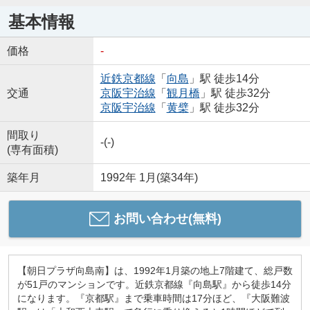
基本情報
価格
-
近鉄京都線
「
向島
」駅 徒歩14分
交通
京阪宇治線
「
観月橋
」駅 徒歩32分
京阪宇治線
「
黄檗
」駅 徒歩32分
間取り
-(-)
(専有面積)
築年月
1992年 1月(築34年)
お問い合わせ(無料)
【朝日プラザ向島南】は、1992年1月築の地上7階建て、総戸数
が51戸のマンションです。近鉄京都線『向島駅』から徒歩14分
になります。『京都駅』まで乗車時間は17分ほど、『大阪難波