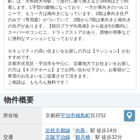
駅』は「大和西大寺駅」で急行に乗り換えると1時間ほどで到
着します。L字型の建物になっており、一方が東向きのバルコ
ニーで、もう一方は南向きになっています。1階は東向き住戸
のみで《専用庭》がついていて、2階から7階は東向きと南向き
の住戸があります。【朝日プラザ向島南】から徒歩5分圏内に
スーパーやコンビニ、ドラッグストアがあり、買物や用事など
に便利なマンションとなっております。
セキュリティの高い住まいをお探しの方は【マンション】がお
すすめです。
京都市伏見区・宇治市を中心に、近畿地方でお住まいをお探し
の方は【キズナホーム】までお問い合わせ下さい。お客様がご
希望のお住まいをご提案させて頂きます。
ご相談は、もちろん無料です！
物件概要
所在地
京都府
宇治市
槇島町
目川52
近鉄京都線
「
向島
」駅 徒歩14分
交通
京阪宇治線
「
観月橋
」駅 徒歩32分