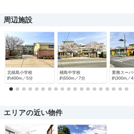
周辺施設
北槙島小学校
槇島中学校
約400m／5分
約550m／7分
約300m／
エリアの近い物件