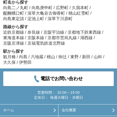
町名から探す
向島二ノ丸町
/
向島庚申町
/
広野町
/
久我本町
/
醍醐構口町
/
深草大亀谷古御香町
/
桃山紅雪町
/
向島東定請
/
淀池上町
/
深草下川原町
路線から探す
近鉄京都線
/
奈良線
/
京阪宇治線
/
京都地下鉄東西線
/
東海道本線
/
京阪本線
/
京都市営烏丸線
/
湖西線
/
京阪京津線
/
京福電気鉄道北野線
駅から探す
観月橋
/
向島
/
六地蔵
/
桃山
/
椥辻
/
東野
/
新田
/
山科
/
大久保
/
伊勢田
電話でお問い合わせ
営業時間：
10:00～19:00
定休日：
毎週火曜日・水曜日
ホーム
会社概要