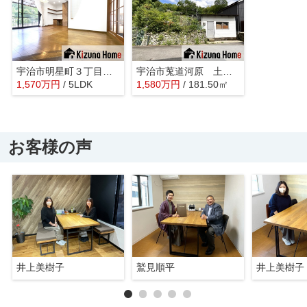
宇治市明星町３丁目 中古戸建
宇治市莵道河原 土地 注文住宅 建築条件なしの土地
1,570
万
円
/ 5LDK
1,580
万
円
/ 181.50㎡
お客様の声
井上美樹子
鷲見順平
井上美樹子