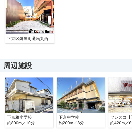
下京区鍵屋町通烏丸西入鍵屋町 注文住宅 建築条件なし 土地
周辺施設
下京雅小学校
下京中学校
約800m／10分
約200m／3分
約420m／