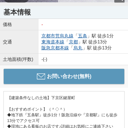
基本情報
価格
-
京都市営烏丸線
「
五条
」駅 徒歩1分
交通
東海道本線
「
京都
」駅 徒歩13分
阪急京都本線
「
烏丸
」駅 徒歩13分
土地面積(坪数)
-(-)
お問い合わせ(無料)
【建築条件なしの土地】下京区鍵屋町
【おすすめポイント】（＾◇＾）
◆地下鉄『五条駅』徒歩1分！阪急沿線や『京都駅』にも徒歩
13分でアクセス可
◆現地にある看板のお店です♪詳細はお気軽にご連絡下さい