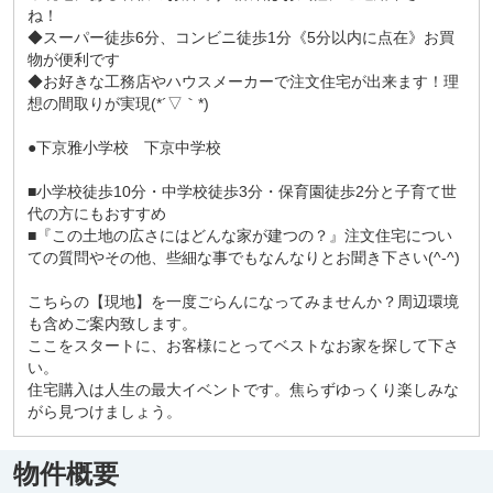
ね！
◆スーパー徒歩6分、コンビニ徒歩1分《5分以内に点在》お買
物が便利です
◆お好きな工務店やハウスメーカーで注文住宅が出来ます！理
想の間取りが実現(*´▽｀*)
●下京雅小学校 下京中学校
■小学校徒歩10分・中学校徒歩3分・保育園徒歩2分と子育て世
代の方にもおすすめ
■『この土地の広さにはどんな家が建つの？』注文住宅につい
ての質問やその他、些細な事でもなんなりとお聞き下さい(^-^)
こちらの【現地】を一度ごらんになってみませんか？周辺環境
も含めご案内致します。
ここをスタートに、お客様にとってベストなお家を探して下さ
い。
住宅購入は人生の最大イベントです。焦らずゆっくり楽しみな
がら見つけましょう。
物件概要