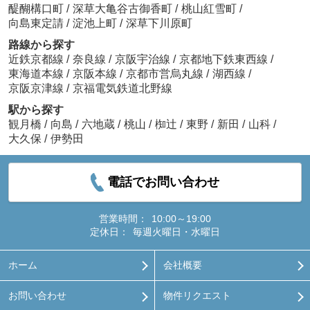
醍醐構口町
/
深草大亀谷古御香町
/
桃山紅雪町
/
向島東定請
/
淀池上町
/
深草下川原町
路線から探す
近鉄京都線
/
奈良線
/
京阪宇治線
/
京都地下鉄東西線
/
東海道本線
/
京阪本線
/
京都市営烏丸線
/
湖西線
/
京阪京津線
/
京福電気鉄道北野線
駅から探す
観月橋
/
向島
/
六地蔵
/
桃山
/
椥辻
/
東野
/
新田
/
山科
/
大久保
/
伊勢田
電話でお問い合わせ
営業時間：
10:00～19:00
定休日：
毎週火曜日・水曜日
ホーム
会社概要
お問い合わせ
物件リクエスト