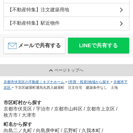
【不動産特集】注文建築用地
【不動産特集】駅近物件
メールで共有する
LINEで共有する
ページトップへ
京都市伏見区の不動産｜キズナホーム
>
(売買・投資)地域から探す
>
京都市下
京区
>
下京区鍵屋町通烏丸西入鍵屋町 注文住宅 建築条件なし 土地
市区町村から探す
京都市伏見区
/
宇治市
/
京都市山科区
/
京都市上京区
/
枚方市
/
大津市
町名から探す
向島二ノ丸町
/
向島庚申町
/
広野町
/
久我本町
/