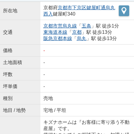
京都府
京都市下京区
鍵屋町通烏丸
所在地
西入
鍵屋町340
京都市営烏丸線
「
五条
」駅 徒歩1分
交通
東海道本線
「
京都
」駅 徒歩13分
阪急京都本線
「
烏丸
」駅 徒歩13分
価格
-
土地面積
-
坪数
-
坪単価
-
種別
売地
地目 / 地勢
宅地 / 平坦
キズナホームは『お客様に寄り添う不動
産屋』です。